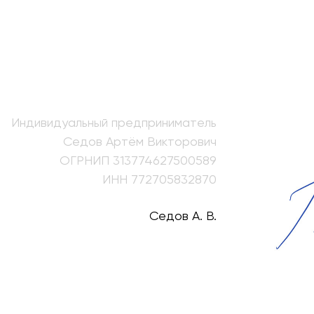
Индивидуальный предприниматель
Седов Артём Викторович
ОГРНИП 313774627500589
ИНН 772705832870
Седов А. В.