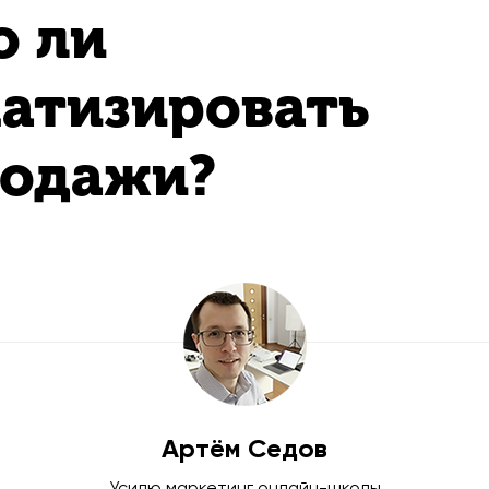
о ли
атизировать
родажи?
Артём Седов
Усилю маркетинг онлайн-школы