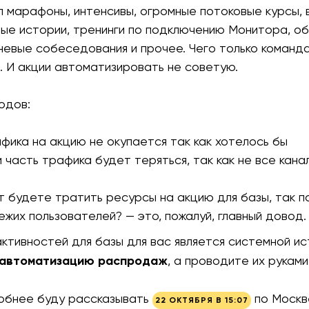
 марафоны, интенсивы, огромные потоковые курсы, 
е истории, тренинги по подключению Монитора, об
невые собеседования и прочее. Чего только команд
 И акции автоматизировать не советую.
одов:
афика на акцию не окупается так как хотелось бы
 часть трафика будет теряться, так как не все кана
т будете тратить ресурсы на акцию для базы, так п
ежих пользователей? — это, пожалуй, главный довод.
активностей для базы для вас является системной и
а автоматизацию распродаж
, а проводите их руками
робнее буду рассказывать
по Москв
22 ОКТЯБРЯ В 15:07