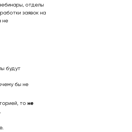
вебинары, отделы
работки заявок на
а не
лы будут
очему бы не
сторией, то
не
.
е.