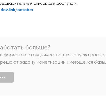
редварительный список для доступа к
edov.link/october
работать больше?
ри формата сотрудничества для запуска распр
 решают задачу монетизации имеющейся базы.
нее