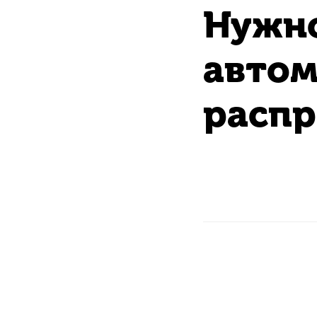
Нужн
автом
расп