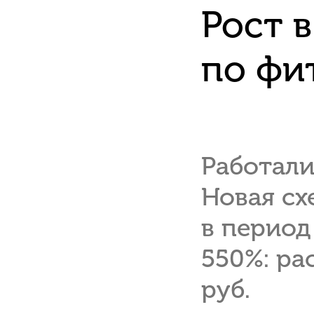
Рост 
по фи
Работали
Новая сх
в период
550%: рас
руб.