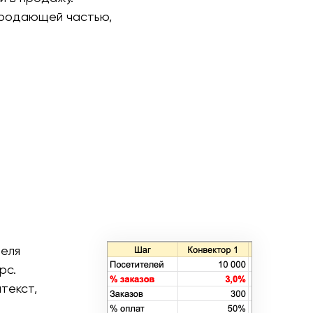
 продающей частью,
теля
рс.
текст,