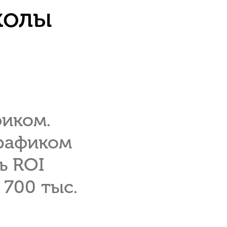
колы
фиком.
трафиком
ь ROI
 700 тыс.