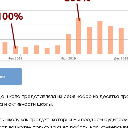
 же
да школа представляла из себя набор из десятка пр
а и активности школы.
ь школу как продукт, который мы продаем аудитории
ост возможен только за счет работы над конверсиям