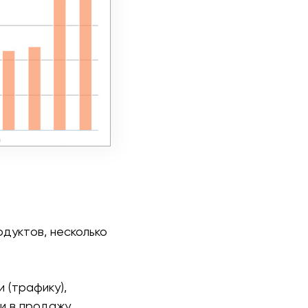
одуктов, несколько
 (трафику),
и в продажу.