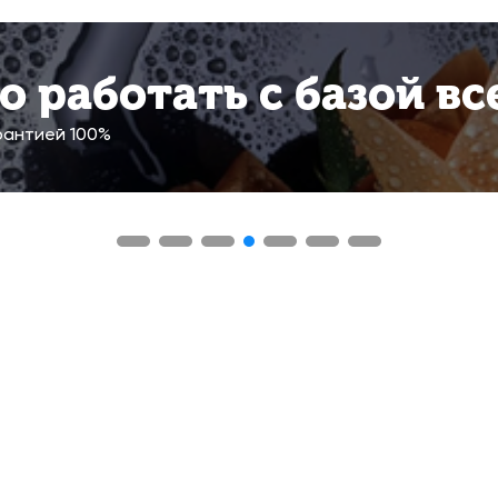
 работать с базой вс
рантией 100%