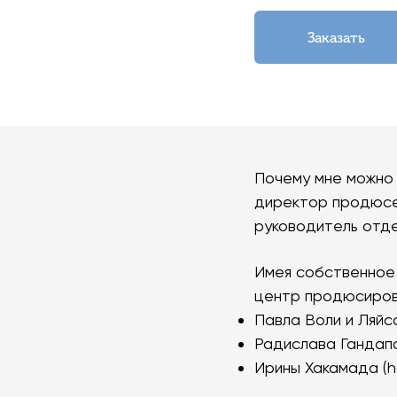
Заказать
Почему мне можно 
директор продюсер
руководитель отд
Имея собственное
центр продюсиров
Павла Воли и Ляйсан
Радислава Гандапа
Ирины Хакамада (h