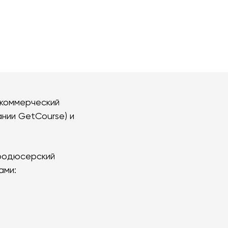
 коммерческий
нии GetCourse) и
продюсерский
ами: