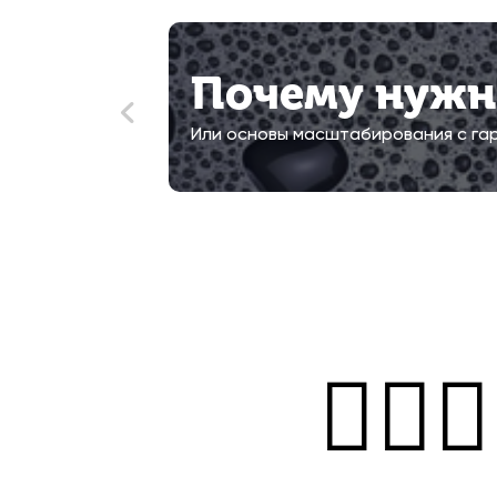
Почему нужно
Или основы масштабирования с га
🏃🏼‍♀️