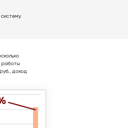
 систему
есколько
а работы
руб., доход